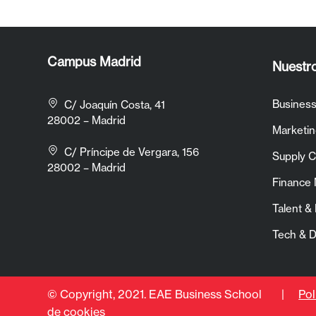
Campus Madrid
Nuestr
Busines
C/ Joaquín Costa, 41
28002 – Madrid
Marketin
C/ Príncipe de Vergara, 156
Supply 
28002 – Madrid
Finance
Talent 
Tech & 
© Copyright, 2021. EAE Business School |
Pol
de cookies