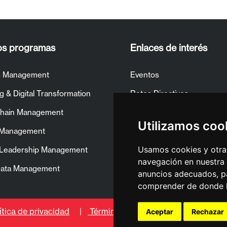
os programas
Enlaces de interés
s Management
Eventos
g & Digital Transformation
Retos Directivos
Chain Management
True Potential Blog
Utilizamos coo
 Management
Noticias
Usamos cookies y otras
& Leadership Management
Alumni EAE Madrid
navegación en nuestra
Data Management
Contacto
anuncios adecuados, pa
comprender de donde ll
Aceptar
Rechazar
ítica de privacidad
|
Términos de uso
|
Política