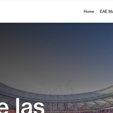
Home
EAE Ma
 las