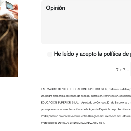
He leído y acepto la
política de
=
7 + 3
EAE MADRID CENTRO EDUCACIÓN SUPERIOR, S.L.U., tratará sus datos person
Ud. podrá ejercer los derechos de acceso, supresión, rectificación, oposic
EDUCACIÓN SUPERIOR, S.L.U. – Apartado de Correos 221 de Barcelona, o r
podrá presentar una reclamación ante la Agencia Española de protección de
Podrá ponerse en contacto con nuestro Delegado de Protección de Datos med
Protección de Datos, AVENIDA DIAGONAL, 662-664.