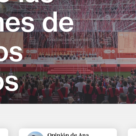
nes de
os
os
Opinión de Ana