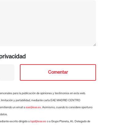
 privacidad
Comentar
ales para la publicación de opiniones y testimonios en esta web.
ión, limitación y portabilidad, mediante carta EAE MADRID CENTRO
emitiendo un email a
eae@eae.es
. Asimismo, cuando lo considere oportuno
 datos.
iante escrito dirigido a
lopd@eae.es
o a Grupo Planeta, At.: Delegado de