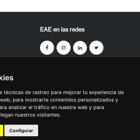
EAE en las redes
¿Tiene dudas?
kies
91 999 69 60
 técnicas de rastreo para mejorar tu experiencia de
 web, para mostrarte contenidos personalizados y
ra analizar el tráfico en nuestra web y para
egan nuestros visitantes.
We make it happen
Configurar