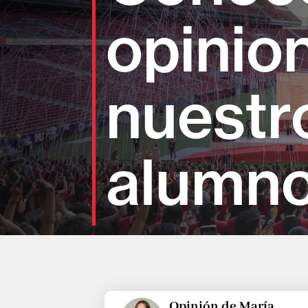
opinio
nuestr
alumn
Opinión de María